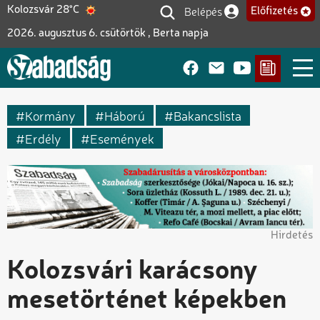
Ugrás
Belépés
Kolozsvár 28°C
Előfizetés
Felhasználói fiók me
a
2026. augusztus 6. csütörtök , Berta napja
tartalomra
Kormány
Háború
Bakancslista
Erdély
Események
Hirdetés
Kolozsvári karácsony
mesetörténet képekben