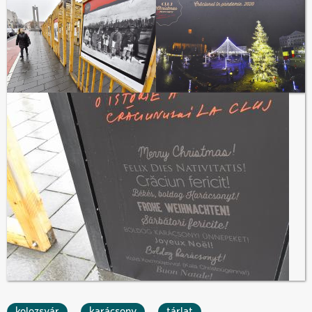
kolozsvár
karácsony
tárlat