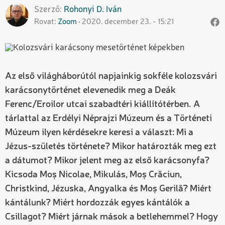
Szerző
Rohonyi D.
Iván
Rovat
Zoom
2020. december 23. - 15:21
Az első világháborútól napjainkig sokféle kolozsvári
karácsonytörténet elevenedik meg a Deák
Ferenc/Eroilor utcai szabadtéri kiállítótérben. A
tárlattal az Erdélyi Néprajzi Múzeum és a Történeti
Múzeum ilyen kérdésekre keresi a választ: Mi a
Jézus-születés története? Mikor határozták meg ezt
a dátumot? Mikor jelent meg az első karácsonyfa?
Kicsoda Moș Nicolae, Mikulás, Moș Crăciun,
Christkind, Jézuska, Angyalka és Moș Gerilă? Miért
kántálunk? Miért hordozzák egyes kántálók a
Csillagot? Miért járnak mások a betlehemmel? Hogy