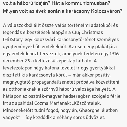
volt a háború idején? Hát a kommunizmusban?
Milyen volt az évek során a karácsony Kolozsváron?
A válaszokból állt össze valós történelmi adatokból és
legendás elbeszélések alapján a Cluj Christmas
(Hi)Story, egy kolozsvári karácsonytörténet személyes
gyűjteményekből, emlékekből. Az esemény plakátjára
egy emlékdobozt terveztek, amelynek fedelén egy 1916.
december 29-i keltezésű képeslap látható. A
levelezőlapon négy katona levelet ír egy gyertyákkal
díszített kis karácsonyfa körül – már akkor pozitív,
megnyugtató propagandaüzenetet próbálva közvetíteni
az otthoniaknak a szörnyű háború valósága helyett. A
hátlapon az osztrák-magyar hadseregben szolgáló férje
írt az apahidai Cozma Mariának: „Köszöntelek.
Mindenekelőtt tudni fogod, hogy én, Gheorghe, életben
vagyok” – így kezdődik a néhány soros üdvözlet.