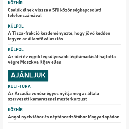
KÖZHÍR
Csalók élnek vissza a SRI közönségkapcsolati
telefonszámával
KÜLPOL
A Tisza-frakció kezdeményezte, hogy jövő kedden
legyen az államfőválasztás
KÜLPOL
Az idei év egyik legsúlyosabb légitámadását hajtotta
végre Moszkva Kijev ellen
AJÁNLJUK
KULT-TÚRA
Az Arcadia vonósnégyes nyitja meg az általa
szervezett kamarazenei mesterkurzust
KÖZHÍR
Angol nyelvtábor és néptáncedzőtábor Magyarlapádon