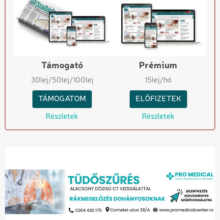
Támogató
Prémium
30
lej
/50
lej
/100
lej
15
lej/hó
TÁMOGATOM
ELŐFIZETEK
Részletek
Részletek