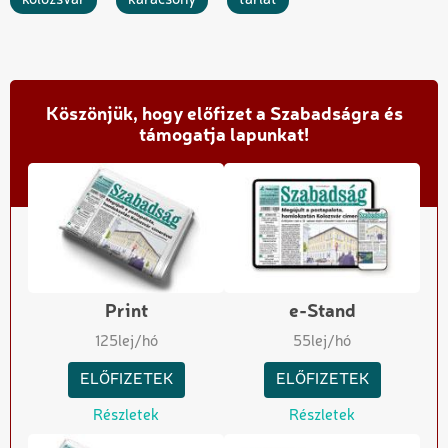
Köszönjük, hogy előfizet a Szabadságra és
támogatja lapunkat!
Print
e-Stand
125
lej/hó
55
lej/hó
ELŐFIZETEK
ELŐFIZETEK
Részletek
Részletek