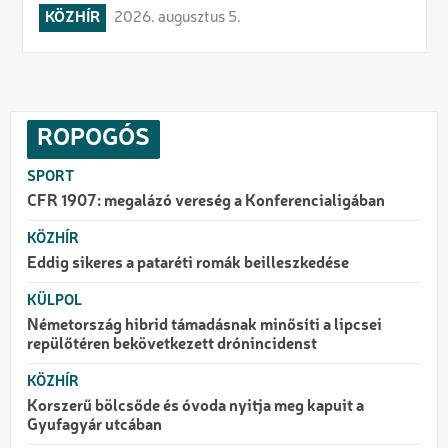
KÖZHÍR
2026. augusztus 5.
ROPOGÓS
SPORT
CFR 1907: megalázó vereség a Konferencialigában
KÖZHÍR
Eddig sikeres a pataréti romák beilleszkedése
KÜLPOL
Németország hibrid támadásnak minősíti a lipcsei
repülőtéren bekövetkezett drónincidenst
KÖZHÍR
Korszerű bölcsőde és óvoda nyitja meg kapuit a
Gyufagyár utcában