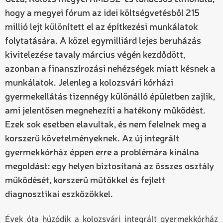
hogy a megyei fórum az idei költségvetésből 215
millió lejt különített el az építkezési munkálatok
folytatására. A közel egymilliárd lejes beruházás
kivitelezése tavaly március végén kezdődött,
azonban a finanszírozási nehézségek miatt késnek a
munkálatok. Jelenleg a kolozsvári kórházi
gyermekellátás tizennégy különálló épületben zajlik,
ami jelentősen megnehezíti a hatékony működést.
Ezek sok esetben elavultak, és nem felelnek meg a
korszerű követelményeknek. Az új integrált
gyermekkórház éppen erre a problémára kínálna
megoldást: egy helyen biztosítaná az összes osztály
működését, korszerű műtőkkel és fejlett
diagnosztikai eszközökkel.
Évek óta húzódik a kolozsvári integrált gyermekkórház