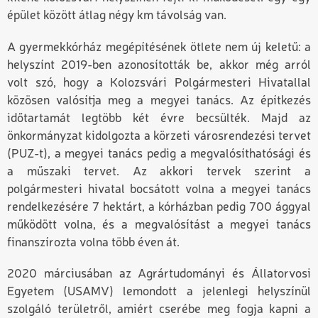
épület között átlag négy km távolság van.
A gyermekkórház megépítésének ötlete nem új keletű: a
helyszínt 2019-ben azonosították be, akkor még arról
volt szó, hogy a Kolozsvári Polgármesteri Hivatallal
közösen valósítja meg a megyei tanács. Az építkezés
időtartamát legtöbb két évre becsülték. Majd az
önkormányzat kidolgozta a körzeti városrendezési tervet
(PUZ-t), a megyei tanács pedig a megvalósíthatósági és
a műszaki tervet. Az akkori tervek szerint a
polgármesteri hivatal bocsátott volna a megyei tanács
rendelkezésére 7 hektárt, a kórházban pedig 700 ággyal
működött volna, és a megvalósítást a megyei tanács
finanszírozta volna több éven át.
2020 márciusában az Agrártudományi és Állatorvosi
Egyetem (USAMV) lemondott a jelenlegi helyszínül
szolgáló területről, amiért cserébe meg fogja kapni a