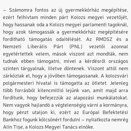
– Számomra fontos az új gyermekkórház megépítése,
ezért felhívtam minden párt Kolozs megyei vezetőjét,
hogy hassanak oda a Kolozs megyei parlamenti tagoknál,
hogy azok támogassák a gyermekkórház megépítésére
fordítható támogatás odaítélését. Az RMDSZ és a
Nemzeti Liberális Párt (PNL) vezetői azonnal
egyetértettek velem, mások viszont azt mondták, nem
tudnak ebben támogatni, mivel a kérdésről országos
szinten tárgyalnak, illetve döntenek. Viszont attól nem
zárkóztak el, hogy a jövőben támogassanak. A kolozsvári
polgármesteri hivatal is támogatta az ötletet. Jelenleg
több forrásból kilencmillió lejünk van, amit majd arra
fordítunk, hogy befejezzük az alapozási munkálatokat.
Nem vagyok hajlandó a végtelenségig várni a kormányra,
hogy pénzt utaljon ki, ezért az Európai Befektetési
Bankhoz fogunk kölcsönért fordulni – nyilatkozta nemrég
Alin Tișe, a Kolozs Megyei Tanács elnöke.