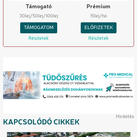
Támogató
Prémium
30
lej
/50
lej
/100
lej
15
lej/hó
TÁMOGATOM
ELŐFIZETEK
Részletek
Részletek
Hirdetés
KAPCSOLÓDÓ CIKKEK