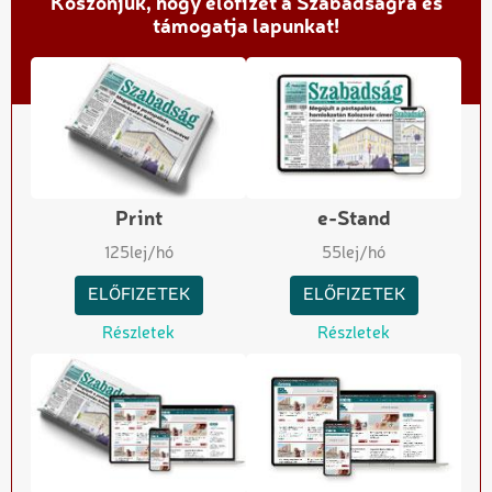
Köszönjük, hogy előfizet a Szabadságra és
támogatja lapunkat!
Print
e-Stand
125
lej/hó
55
lej/hó
ELŐFIZETEK
ELŐFIZETEK
Részletek
Részletek