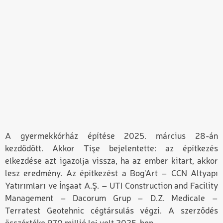
A gyermekkórház építése 2025. március 28-án
kezdődött. Akkor Tişe bejelentette: az építkezés
elkezdése azt igazolja vissza, ha az ember kitart, akkor
lesz eredmény. Az építkezést a Bog'Art – CCN Altyapı
Yatırımları ve İnşaat A.Ş. – UTI Construction and Facility
Management – Dacorum Grup – D.Z. Medicale –
Terratest Geotehnic cégtársulás végzi. A szerződés