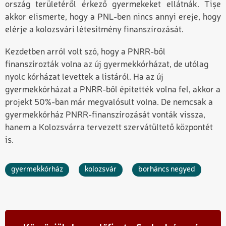
ország területéről érkező gyermekeket ellátnák. Tișe
akkor elismerte, hogy a PNL-ben nincs annyi ereje, hogy
elérje a kolozsvári létesítmény finanszírozását.
Kezdetben arról volt szó, hogy a PNRR-ből
finanszírozták volna az új gyermekkórházat, de utólag
nyolc kórházat levettek a listáról. Ha az új
gyermekkórházat a PNRR-ből építették volna fel, akkor a
projekt 50%-ban már megvalósult volna. De nemcsak a
gyermekkórház PNRR-finanszírozását vonták vissza,
hanem a Kolozsvárra tervezett szervátültető központét
is.
gyermekkórház
kolozsvár
borháncs negyed