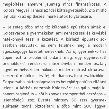
megépítése, amelyre jelenleg nincs finanszírozás. A
Kolozs Megyei Tanács az idei költségvetéséből 215 millió
lejt utal ki az építkezési munkálatok folytatására.
– Jelenleg több mint tíz különálló épületben látják el
Kolozsváron a gyermekeket, ami nehézkessé és kevésbé
hatékonnyá teszi a kezelést. A kórházi épületek sok
esetben elavultak, és nem felelnek meg a modern
egészségügyi követelményeknek. Az új gyermekkórház
éppen ezt a problémát oldaná meg: egy úgynevezett
„monoblokk” rendszerű intézményben minden osztály
egyetlen helyszínen működne, modern infrastruktúrával,
korszerű műtőkkel és fejlett diagnosztikai eszközökkel.
Ez gyorsabb, biztonságosabb és betegközpontúbb ellátást
jelent. A kórház nemcsak Kolozsvárt szolgálja majd ki,
hanem regionális – sőt bizonyos szempontból országos –
jelentőségű lesz. Évente mintegy 50 ezer gyermek
ellátását tudná biztosítani a több mint 500 ággyal