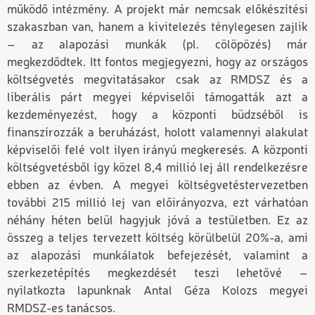
működő intézmény. A projekt már nemcsak előkészítési
szakaszban van, hanem a kivitelezés ténylegesen zajlik
– az alapozási munkák (pl. cölöpözés) már
megkezdődtek. Itt fontos megjegyezni, hogy az országos
költségvetés megvitatásakor csak az RMDSZ és a
liberális párt megyei képviselői támogatták azt a
kezdeményezést, hogy a központi büdzséből is
finanszírozzák a beruházást, holott valamennyi alakulat
képviselői felé volt ilyen irányú megkeresés. A központi
költségvetésből így közel 8,4 millió lej áll rendelkezésre
ebben az évben. A megyei költségvetéstervezetben
további 215 millió lej van előirányozva, ezt várhatóan
néhány héten belül hagyjuk jóvá a testületben. Ez az
összeg a teljes tervezett költség körülbelül 20%-a, ami
az alapozási munkálatok befejezését, valamint a
szerkezetépítés megkezdését teszi lehetővé –
nyilatkozta lapunknak Antal Géza Kolozs megyei
RMDSZ-es tanácsos.