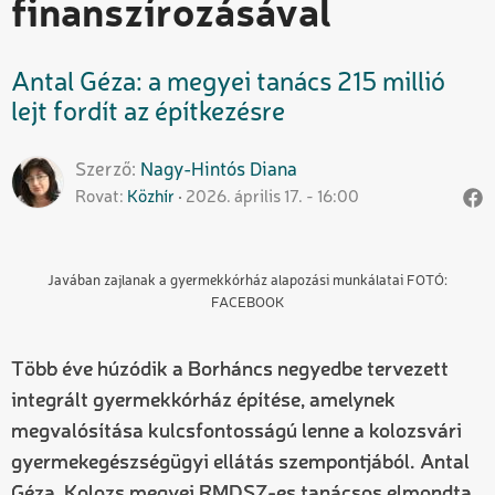
finanszírozásával
Antal Géza: a megyei tanács 215 millió
lejt fordít az építkezésre
Szerző
Nagy-Hintós
Diana
Rovat
Közhír
2026. április 17. - 16:00
Javában zajlanak a gyermekkórház alapozási munkálatai FOTÓ:
FACEBOOK
Több éve húzódik a Borháncs negyedbe tervezett
integrált gyermekkórház építése, amelynek
megvalósítása kulcsfontosságú lenne a kolozsvári
gyermekegészségügyi ellátás szempontjából. Antal
Géza, Kolozs megyei RMDSZ-es tanácsos elmondta,