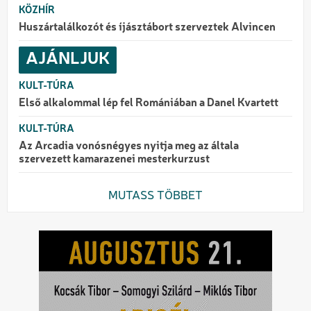
KÖZHÍR
Huszártalálkozót és íjásztábort szerveztek Alvincen
AJÁNLJUK
KULT-TÚRA
Első alkalommal lép fel Romániában a Danel Kvartett
KULT-TÚRA
Az Arcadia vonósnégyes nyitja meg az általa
szervezett kamarazenei mesterkurzust
MUTASS TÖBBET