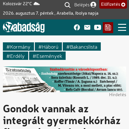
Ugrás
Belépés
Kolozsvár 22°C
Előfizetés
Felhasználói fiók me
a
2026. augusztus 7. péntek , Arabella, Ibolya napja
tartalomra
Kormány
Háború
Bakancslista
Erdély
Események
Hirdetés
Gondok vannak az
integrált gyermekkórház