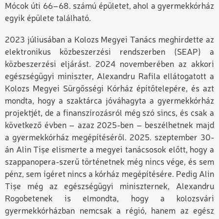
Mócok úti 66–68. számú épületet, ahol a gyermekkórház
egyik épülete található.
2023 júliusában a Kolozs Megyei Tanács meghirdette az
elektronikus közbeszerzési rendszerben (SEAP) a
közbeszerzési eljárást. 2024 novemberében az akkori
egészségügyi miniszter, Alexandru Rafila ellátogatott a
Kolozs Megyei Sürgősségi Kórház építőtelepére, és azt
mondta, hogy a szaktárca jóváhagyta a gyermekkórház
projektjét, de a finanszírozásról még szó sincs, és csak a
következő évben – azaz 2025-ben – beszélhetnek majd
a gyermekkórház megépítéséről. 2025. szeptember 30-
án Alin Tișe elismerte a megyei tanácsosok előtt, hogy a
szappanopera-szerű történetnek még nincs vége, és sem
pénz, sem ígéret nincs a kórház megépítésére. Pedig Alin
Tișe még az egészségügyi miniszternek, Alexandru
Rogobetenek is elmondta, hogy a kolozsvári
gyermekkórházban nemcsak a régió, hanem az egész