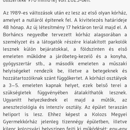
összértéke 970 millió lej volt 2025-ben.
Az 1989-es változások után ez lesz az első olyan kórház,
amelyet a nulláról építenek fel. A kivitelezés határideje
48 hónap. Az új létesítmény 17 hektáron terül majd el. A
Borháncs negyedbe tervezett kórház alagsorában a
személyzet és a látogatók részére kialakított parkolók
lesznek külön bejáratokkal, a földszinten és első
emeleten működne a járóbeteg-kezelő és a konyha,
gyógyszertár stb., a második emeleten a műszaki
helyiségeket rendezik be, illetve a betegeknek és
hozzátartozóiknak szánt függőkertet. A kórházi osztályok
a 3–5. emeleten kapnak helyet, ezek belső terei a
szükségletek függvényében átalakíthatók lesznek.
Ugyanitt helyezkednek el majd a műtők, az
aneszteziológia és intenzív osztály. Az épület teraszán
heliport is lesz. Ehhez képest a Kolozs Megyei
Gyermekkórház jelenleg tizennégy épületben, illetve
kilenc kolozsvári helyszínen fejti ki működését: egy-egy