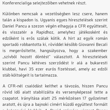
Konferencialiga selejtezőiben vehetnek részt.
Különben nemcsak a vezetőségben lesz csere, hanem
talán a kispadon is. Ugyanis egyes híresztelések szerint
Daniel Pancu a szezon végén elhagyja a CFR együttesét,
és visszatér a Rapidhoz, amelyhez játékosként és
edzőként is erős szálak kötik. A hírt az egyik román
sportadó robbantotta ki, röviddel később Giovanni Becali
is megerősítette, hangsúlyozva, hogy a szakember
„szívből hozott döntést” választott. A híresztelések
szerint Pancu kétéves szerződést ír alá a bukaresti
klubbal, havi 35 ezer eurós fizetéssel, amely az edzői
stáb költségeit is tartalmazza.
A CFR-nél csalódást kelthet a távozás, hiszen Pancu
rövid idő alatt stabilizálta és versenyképessé tette a
csapatot. Irányítása alatt 25 mérkőzésen 17 győzelmet
aratott, és újra a bajnoki címért küzdő együttest formált