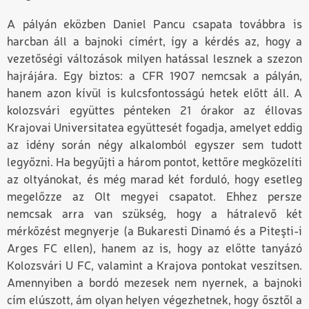
A pályán eközben Daniel Pancu csapata továbbra is
harcban áll a bajnoki címért, így a kérdés az, hogy a
vezetőségi változások milyen hatással lesznek a szezon
hajrájára. Egy biztos: a CFR 1907 nemcsak a pályán,
hanem azon kívül is kulcsfontosságú hetek előtt áll. A
kolozsvári együttes pénteken 21 órakor az éllovas
Krajovai Universitatea együttesét fogadja, amelyet eddig
az idény során négy alkalomból egyszer sem tudott
legyőzni. Ha begyűjti a három pontot, kettőre megközelíti
az oltyánokat, és még marad két forduló, hogy esetleg
megelőzze az Olt megyei csapatot. Ehhez persze
nemcsak arra van szükség, hogy a hátralevő két
mérkőzést megnyerje (a Bukaresti Dinamó és a Piteşti-i
Arges FC ellen), hanem az is, hogy az előtte tanyázó
Kolozsvári U FC, valamint a Krajova pontokat veszítsen.
Amennyiben a bordó mezesek nem nyernek, a bajnoki
cím elúszott, ám olyan helyen végezhetnek, hogy ősztől a