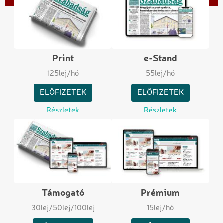
Print
e-Stand
125
lej/hó
55
lej/hó
ELŐFIZETEK
ELŐFIZETEK
Részletek
Részletek
Támogató
Prémium
30
lej
/50
lej
/100
lej
15
lej/hó