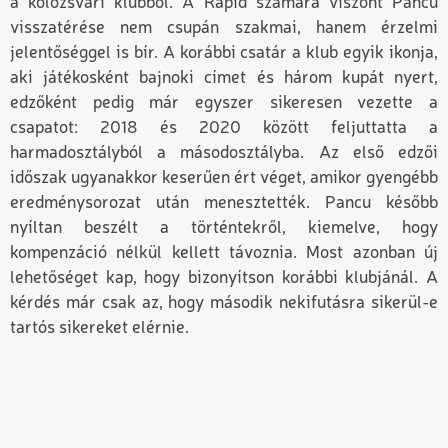
a kolozsvári klubból. A Rapid számára viszont Pancu
visszatérése nem csupán szakmai, hanem érzelmi
jelentőséggel is bír. A korábbi csatár a klub egyik ikonja,
aki játékosként bajnoki címet és három kupát nyert,
edzőként pedig már egyszer sikeresen vezette a
csapatot: 2018 és 2020 között feljuttatta a
harmadosztályból a másodosztályba. Az első edzői
időszak ugyanakkor keserűen ért véget, amikor gyengébb
eredménysorozat után menesztették. Pancu később
nyíltan beszélt a történtekről, kiemelve, hogy
kompenzáció nélkül kellett távoznia. Most azonban új
lehetőséget kap, hogy bizonyítson korábbi klubjánál. A
kérdés már csak az, hogy második nekifutásra sikerül-e
tartós sikereket elérnie.