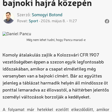
bajnoki hajrá közepén
Szerző
Somogyi
Botond
Rovat
Sport
2026. május 8. - 11:27
Még nem lehet tudni, hogy Pancu marad-e
Komoly átalakulás zajlik a Kolozsvári CFR 1907
vezetőségében éppen a szezon egyik legfontosabb
időszakában, amikor a csapat elméletileg még
versenyben van a bajnoki címért. Bár az együttes
jelenleg a táblázat harmadik helyén áll mindössze öt
ponttal lemaradva az éllovastól, a háttérben jelentős
személyi változások borzolják a kedélyeket.
A folyamat már hetekkel ezelőtt elkezdődött, amikor