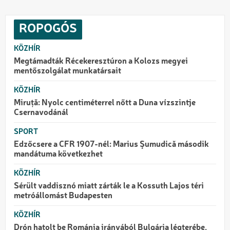
ROPOGÓS
KÖZHÍR
Megtámadták Récekeresztúron a Kolozs megyei
mentőszolgálat munkatársait
KÖZHÍR
Miruță: Nyolc centiméterrel nőtt a Duna vízszintje
Csernavodánál
SPORT
Edzőcsere a CFR 1907-nél: Marius Şumudică második
mandátuma következhet
KÖZHÍR
Sérült vaddisznó miatt zárták le a Kossuth Lajos téri
metróállomást Budapesten
KÖZHÍR
Drón hatolt be Románia irányából Bulgária légterébe,