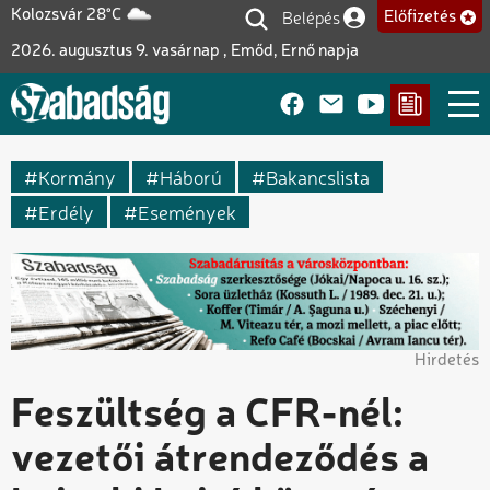
Ugrás
Belépés
Kolozsvár 28°C
Előfizetés
Felhasználói fiók me
a
2026. augusztus 9. vasárnap , Emőd, Ernő napja
tartalomra
Kormány
Háború
Bakancslista
Erdély
Események
Hirdetés
Feszültség a CFR-nél:
vezetői átrendeződés a