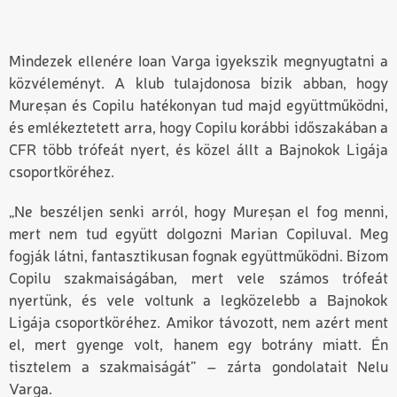
Mindezek ellenére Ioan Varga igyekszik megnyugtatni a
közvéleményt. A klub tulajdonosa bízik abban, hogy
Mureșan és Copilu hatékonyan tud majd együttműködni,
és emlékeztetett arra, hogy Copilu korábbi időszakában a
CFR több trófeát nyert, és közel állt a Bajnokok Ligája
csoportköréhez.
„Ne beszéljen senki arról, hogy Mureșan el fog menni,
mert nem tud együtt dolgozni Marian Copiluval. Meg
fogják látni, fantasztikusan fognak együttműködni. Bízom
Copilu szakmaiságában, mert vele számos trófeát
nyertünk, és vele voltunk a legközelebb a Bajnokok
Ligája csoportköréhez. Amikor távozott, nem azért ment
el, mert gyenge volt, hanem egy botrány miatt. Én
tisztelem a szakmaiságát” – zárta gondolatait Nelu
Varga.