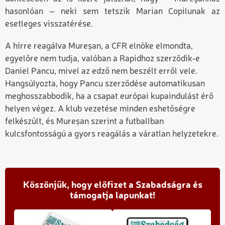
hasonlóan – neki sem tetszik Marian Copilunak az
esetleges visszatérése.
A hírre reagálva Mureșan, a CFR elnöke elmondta,
egyelőre nem tudja, valóban a Rapidhoz szerződik-e
Daniel Pancu, mivel az edző nem beszélt erről vele.
Hangsúlyozta, hogy Pancu szerződése automatikusan
meghosszabbodik, ha a csapat európai kupaindulást érő
helyen végez. A klub vezetése minden eshetőségre
felkészült, és Mureșan szerint a futballban
kulcsfontosságú a gyors reagálás a váratlan helyzetekre.
Köszönjük, hogy előfizet a Szabadságra és
támogatja lapunkat!