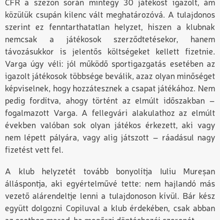
CFR a szezon során mintegy 30 játékost igazolt, ám
közülük csupán kilenc vált meghatározóvá. A tulajdonos
szerint ez fenntarthatatlan helyzet, hiszen a klubnak
nemcsak a játékosok szerződtetésekor, hanem
távozásukkor is jelentős költségeket kellett fizetnie.
Varga úgy véli: jól működő sportigazgatás esetében az
igazolt játékosok többsége beválik, azaz olyan minőséget
képviselnek, hogy hozzátesznek a csapat játékához. Nem
pedig fordítva, ahogy történt az elmúlt időszakban –
fogalmazott Varga. A fellegvári alakulathoz az elmúlt
években valóban sok olyan játékos érkezett, aki vagy
nem lépett pályára, vagy alig játszott – ráadásul nagy
fizetést vett fel.
A klub helyzetét tovább bonyolítja Iuliu Mureșan
álláspontja, aki egyértelművé tette: nem hajlandó más
vezető alárendeltje lenni a tulajdonoson kívül. Bár kész
együtt dolgozni Copiluval a klub érdekében, csak abban