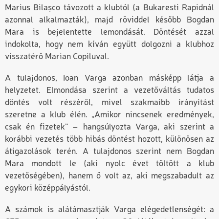
Marius Bilașco távozott a klubtól (a Bukaresti Rapidnál
azonnal alkalmazták), majd röviddel később Bogdan
Mara is bejelentette lemondását. Döntését azzal
indokolta, hogy nem kíván együtt dolgozni a klubhoz
visszatérő Marian Copiluval.
A tulajdonos, Ioan Varga azonban másképp látja a
helyzetet. Elmondása szerint a vezetőváltás tudatos
döntés volt részéről, mivel szakmaibb irányítást
szeretne a klub élén. „Amikor nincsenek eredmények,
csak én fizetek” – hangsúlyozta Varga, aki szerint a
korábbi vezetés több hibás döntést hozott, különösen az
átigazolások terén. A tulajdonos szerint nem Bogdan
Mara mondott le (aki nyolc évet töltött a klub
vezetőségében), hanem ő volt az, aki megszabadult az
egykori középpályástól.
A számok is alátámasztják Varga elégedetlenségét: a