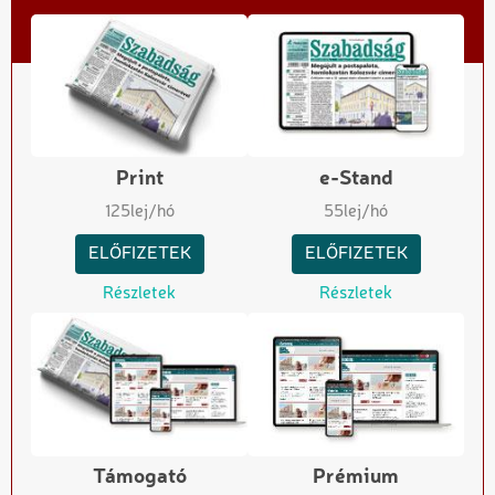
Print
e-Stand
125
lej/hó
55
lej/hó
ELŐFIZETEK
ELŐFIZETEK
Részletek
Részletek
Támogató
Prémium