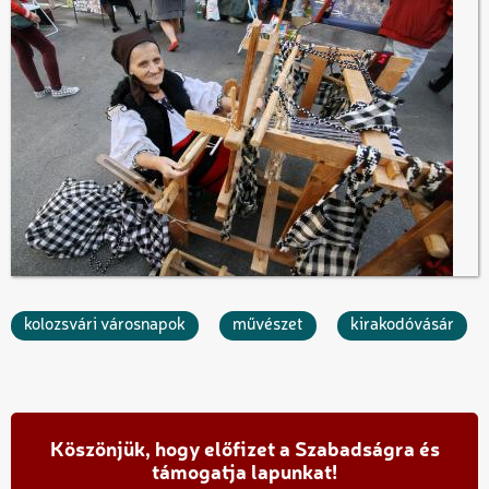
kolozsvári városnapok
művészet
kirakodóvásár
Köszönjük, hogy előfizet a Szabadságra és
támogatja lapunkat!