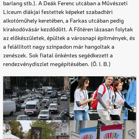
barlang stb.). A Deák Ferenc utcában a Művészeti
Líceum diákjai festettek képeket szabadtéri
alkotóműhely keretében, a Farkas utcában pedig
kirakodóvásár kezdődött. A Főtéren lázasan folytak
az előkészületek, épültek a városnapi építmények, és
a felállított nagy színpadon már hangoltak a
zenészek. Sok fiatal önkéntes segédkezett a
rendezvénydíszlet megépítésében. (Ö. I. B.)