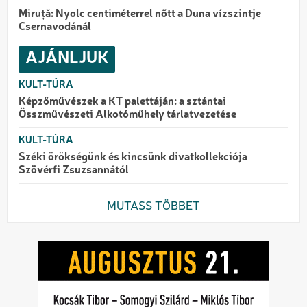
Miruță: Nyolc centiméterrel nőtt a Duna vízszintje
Csernavodánál
AJÁNLJUK
KULT-TÚRA
Képzőművészek a KT palettáján: a sztántai
Összművészeti Alkotóműhely tárlatvezetése
KULT-TÚRA
Széki örökségünk és kincsünk divatkollekciója
Szövérfi Zsuzsannától
MUTASS TÖBBET