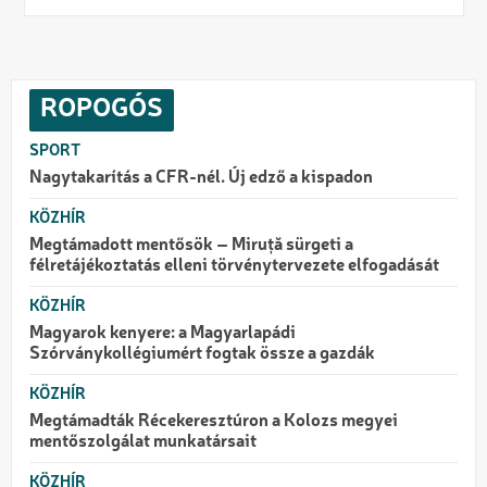
ROPOGÓS
SPORT
Nagytakarítás a CFR-nél. Új edző a kispadon
KÖZHÍR
Megtámadott mentősök – Miruță sürgeti a
félretájékoztatás elleni törvénytervezete elfogadását
KÖZHÍR
Magyarok kenyere: a Magyarlapádi
Szórványkollégiumért fogtak össze a gazdák
KÖZHÍR
Megtámadták Récekeresztúron a Kolozs megyei
mentőszolgálat munkatársait
KÖZHÍR