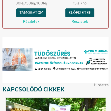
30
lej
/50
lej
/100
lej
15
lej/hó
TÁMOGATOM
ELŐFIZETEK
Részletek
Részletek
Hirdetés
KAPCSOLÓDÓ CIKKEK