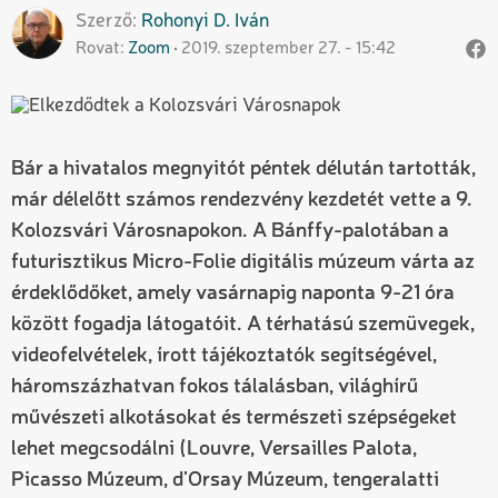
Szerző
Rohonyi D.
Iván
Rovat
Zoom
2019. szeptember 27. - 15:42
Bár a hivatalos megnyitót péntek délután tartották,
már délelőtt számos rendezvény kezdetét vette a 9.
Kolozsvári Városnapokon. A Bánffy-palotában a
futurisztikus Micro-Folie digitális múzeum várta az
érdeklődőket, amely vasárnapig naponta 9-21 óra
között fogadja látogatóit. A térhatású szemüvegek,
videofelvételek, írott tájékoztatók segítségével,
háromszázhatvan fokos tálalásban, világhírű
művészeti alkotásokat és természeti szépségeket
lehet megcsodálni (Louvre, Versailles Palota,
Picasso Múzeum, d’Orsay Múzeum, tengeralatti