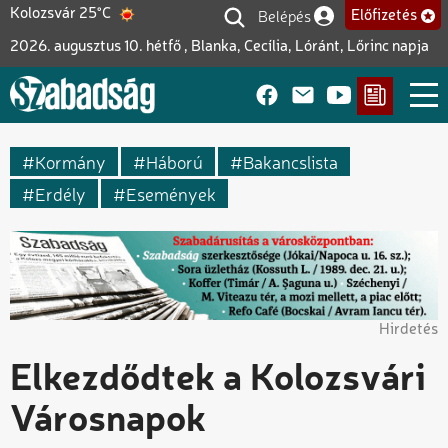
Ugrás
Belépés
Kolozsvár 25°C
Előfizetés
Felhasználói fiók me
a
2026. augusztus 10. hétfő , Blanka, Cecília, Lóránt, Lőrinc napja
tartalomra
Kormány
Háború
Bakancslista
Erdély
Események
Hirdetés
Elkezdődtek a Kolozsvári
Városnapok