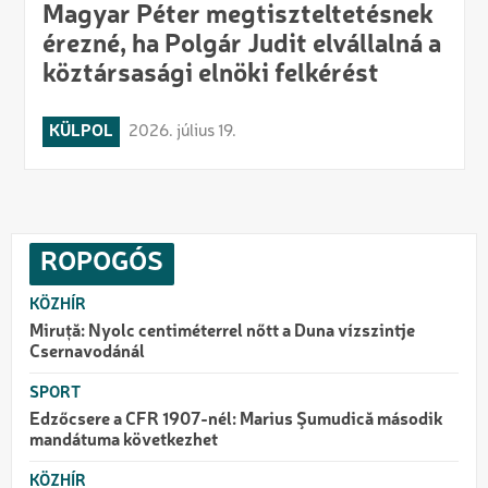
Magyar Péter megtiszteltetésnek
érezné, ha Polgár Judit elvállalná a
köztársasági elnöki felkérést
KÜLPOL
2026. július 19.
ROPOGÓS
KÖZHÍR
Miruță: Nyolc centiméterrel nőtt a Duna vízszintje
Csernavodánál
SPORT
Edzőcsere a CFR 1907-nél: Marius Şumudică második
mandátuma következhet
KÖZHÍR