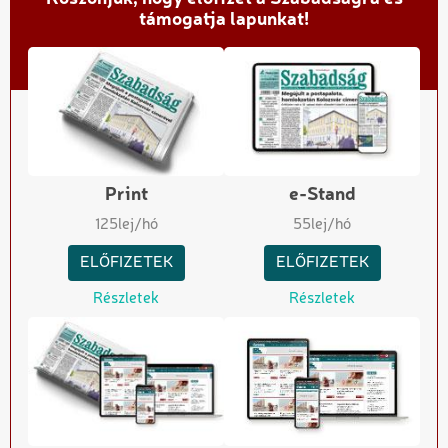
támogatja lapunkat!
Print
e-Stand
125
lej/hó
55
lej/hó
ELŐFIZETEK
ELŐFIZETEK
Részletek
Részletek