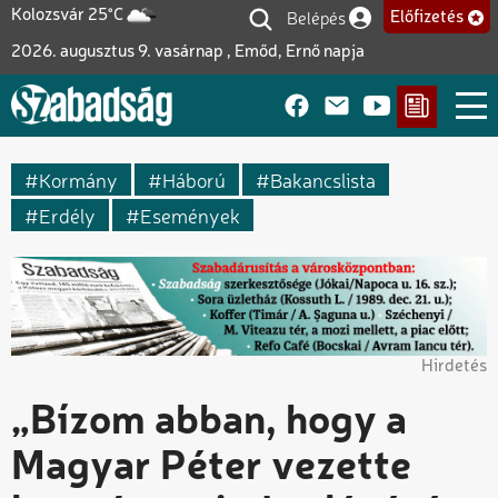
Ugrás
Belépés
Kolozsvár 25°C
Előfizetés
Felhasználói fiók me
a
2026. augusztus 9. vasárnap , Emőd, Ernő napja
tartalomra
Kormány
Háború
Bakancslista
Erdély
Események
Hirdetés
„Bízom abban, hogy a
Magyar Péter vezette