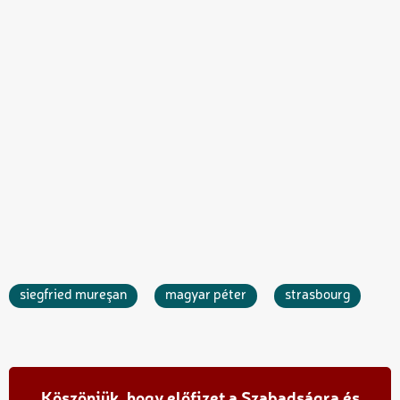
siegfried mureşan
magyar péter
strasbourg
Köszönjük, hogy előfizet a Szabadságra és