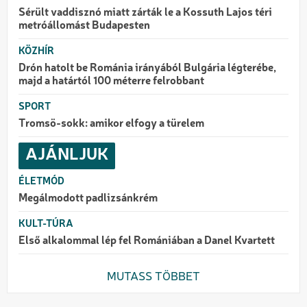
Sérült vaddisznó miatt zárták le a Kossuth Lajos téri
metróállomást Budapesten
KÖZHÍR
Drón hatolt be Románia irányából Bulgária légterébe,
majd a határtól 100 méterre felrobbant
SPORT
Tromsö-sokk: amikor elfogy a türelem
AJÁNLJUK
ÉLETMÓD
Megálmodott padlizsánkrém
KULT-TÚRA
Első alkalommal lép fel Romániában a Danel Kvartett
MUTASS TÖBBET