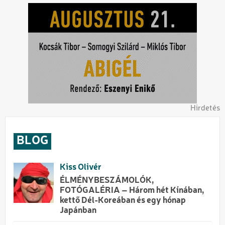
Hirdetés
BLOG
Kiss Olivér
ÉLMÉNYBESZÁMOLÓK,
FOTÓGALÉRIA – Három hét Kínában,
kettő Dél-Koreában és egy hónap
Japánban