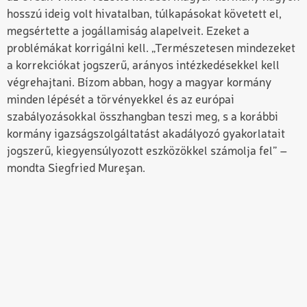
hosszú ideig volt hivatalban, túlkapásokat követett el,
megsértette a jogállamiság alapelveit. Ezeket a
problémákat korrigálni kell. „Természetesen mindezeket
a korrekciókat jogszerű, arányos intézkedésekkel kell
végrehajtani. Bízom abban, hogy a magyar kormány
minden lépését a törvényekkel és az európai
szabályozásokkal összhangban teszi meg, s a korábbi
kormány igazságszolgáltatást akadályozó gyakorlatait
jogszerű, kiegyensúlyozott eszközökkel számolja fel” –
mondta Siegfried Mureşan.