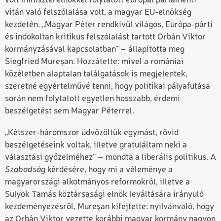
volt miniszterelnökkel folytatott európai parlamenti
vitán való felszólalása volt, a magyar EU-elnökség
kezdetén. „Magyar Péter rendkívül világos, Európa-párti
és indokoltan kritikus felszólalást tartott Orbán Viktor
kormányzásával kapcsolatban” – állapította meg
Siegfried Mureşan. Hozzátette: mivel a romániai
közéletben alaptalan találgatások is megjelentek,
szeretné egyértelművé tenni, hogy politikai pályafutása
során nem folytatott egyetlen hosszabb, érdemi
beszélgetést sem Magyar Péterrel.
„Kétszer-háromszor üdvözöltük egymást, rövid
beszélgetéseink voltak, illetve gratuláltam neki a
választási győzelméhez” – mondta a liberális politikus. A
Szabadság
kérdésére, hogy mi a véleménye a
magyarországi alkotmányos reformokról, illetve a
Sulyok Tamás köztársasági elnök leváltására irányuló
kezdeményezésről, Mureşan kifejtette: nyilvánvaló, hogy
az Orbán Viktor vezette korábbi magyar kormány nagyon