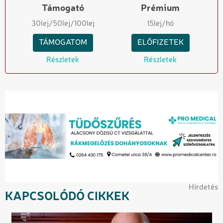
Támogató
Prémium
30
lej
/50
lej
/100
lej
15
lej/hó
TÁMOGATOM
ELŐFIZETEK
Részletek
Részletek
Hirdetés
KAPCSOLÓDÓ CIKKEK