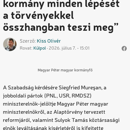
kormány minden lépését
a törvényekkel
összhangban teszi meg”
Szerző
Kiss
Olivér
Rovat
Külpol
2026. július 7. - 15:01
Magyar Péter magyar kormányfő
A Szabadság kérdésére Siegfried Mureşan, a
jobboldali pártok (PNL, USR, RMDSZ)
miniszterelnök-jelöltje Magyar Péter magyar
miniszterelnökről, az Alaptörvény tervezett
reformjáról, valamint Sulyok Tamás köztársasági
elnök leváltásának kísérletéről is kifejtette